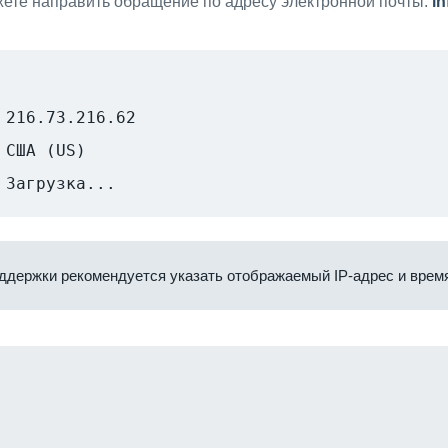
ете направить обращение по адресу электронной почты:
i
216.73.216.62
США (US)
Загрузка...
ддержки рекомендуется указать отображаемый IP-адрес и время