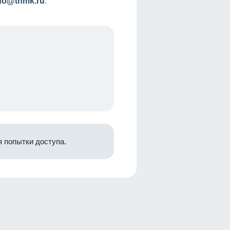
nfo@tnmk.ru
.
 попытки доступа.