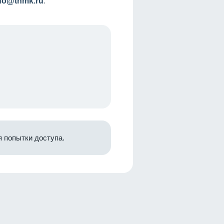
nfo@tnmk.ru
.
 попытки доступа.