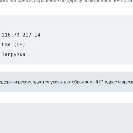
ете направить обращение по адресу электронной почты:
i
216.73.217.14
США (US)
Загрузка...
ддержки рекомендуется указать отображаемый IP-адрес и время