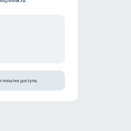
nfo@tnmk.ru
.
 попытки доступа.