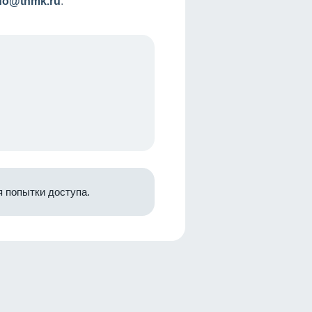
nfo@tnmk.ru
.
 попытки доступа.