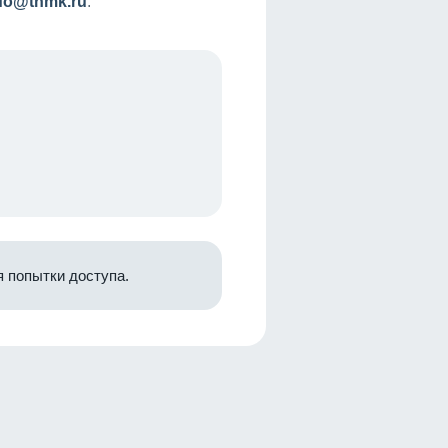
nfo@tnmk.ru
.
 попытки доступа.