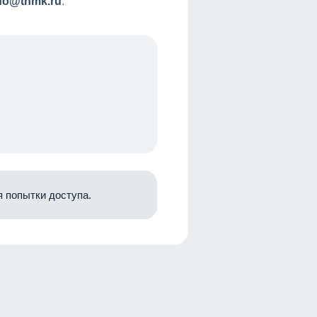
nfo@tnmk.ru
.
 попытки доступа.