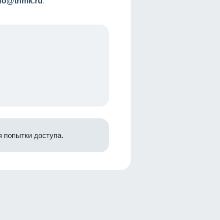
nfo@tnmk.ru
.
 попытки доступа.