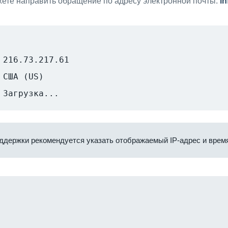
ете направить обращение по адресу электронной почты:
i
216.73.217.61
США (US)
Загрузка...
ддержки рекомендуется указать отображаемый IP-адрес и время